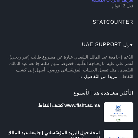
تعريف الحرّيّات المنبثقة
قبل 3 أعوام
STATCOUNTER
حول UAE-SUPPORT
الدّعم | جامعة عبد المالك السّعدي عبارة عن مشروع طالب (غير ربحي).
أنشر على عليه ما يحتاجه الطّلبة، خصوصا منهم طلبة جامعة عبد المالك
السّعدي، مثل تفعيل الحساب المؤسّساتي ووصول أسهل إلى كشف
النّقاط...
مزيدا من التّفاصيل →
الأكثر مشاهدة هذا الأسبوع
www.flsht.ac.ma كشف النقاط
لمحة حول البريد المؤسّساتي | جامعة عبد المالك