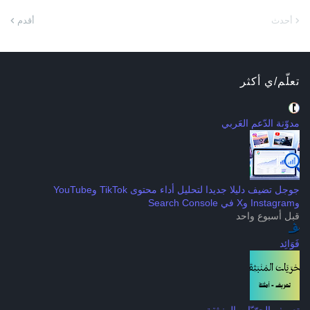
أحدث
أقدم
تعلّم/ي أكثر
مدوّنة الدّعم العَربي
جوجل تضيف دليلا جديدا لتحليل أداء محتوى TikTok وYouTube
وInstagram وX في Search Console
قبل أسبوع واحد
فَوَائِد