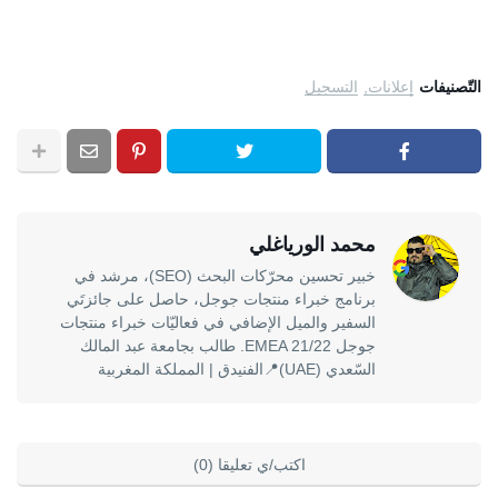
التّصنيفات
إعلانات
التسجيل
محمد الورياغلي
خبير تحسين محرّكات البحث (SEO)، مرشد في
برنامج خبراء منتجات جوجل، حاصل على جائزتَي
السفير والميل الإضافي في فعاليّات خبراء منتجات
جوجل EMEA 21/22. طالب بجامعة عبد المالك
السّعدي (UAE)📍الفنيدق | المملكة المغربية
اكتب/ي تعليقا (0)