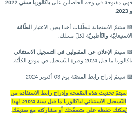
فهي مفتوحة في وجه الحاصلين على
باكالوريا سنتَي 2022
و 2023
.
🟩 ستتمّ الاستجابة للطّلبات أخذا بعين الاعتبار
الطّاقة
الاستيعابيّة والتّأطيريّة
لكلّ مسلك.
🟩 سيتمّ
الإعلان عن المقبولين في التسجيل الاستثنائي
باكالوريا ما قبل 2024 وفترة التّسجيل في موقع الكلّيّة.
🟩 سيتمّ إدراج
رابط المنصّة
يوم 03 أكتوبر 2024
سيتمّ تحديث هذه الصّفحة وإدراج رابط الاستفادة من
التّسجيل الاستثنائي لباكالوريا ما قبل سنة 2024، لهذا
يُمكنك حفظه على متصفّحك أو مشاركته مع صديقك
.