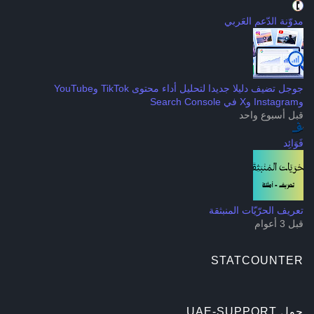
مدوّنة الدّعم العَربي
جوجل تضيف دليلا جديدا لتحليل أداء محتوى TikTok وYouTube
وInstagram وX في Search Console
قبل أسبوع واحد
فَوَائِد
تعريف الحرّيّات المنبثقة
قبل 3 أعوام
STATCOUNTER
حول UAE-SUPPORT