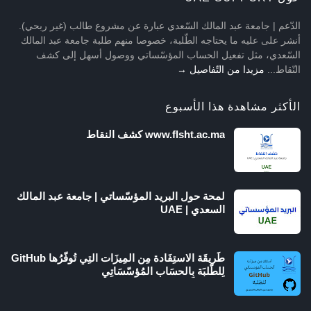
الدّعم | جامعة عبد المالك السّعدي عبارة عن مشروع طالب (غير ربحي).
أنشر على عليه ما يحتاجه الطّلبة، خصوصا منهم طلبة جامعة عبد المالك
السّعدي، مثل تفعيل الحساب المؤسّساتي ووصول أسهل إلى كشف
النّقاط...
مزيدا من التّفاصيل →
الأكثر مشاهدة هذا الأسبوع
www.flsht.ac.ma كشف النقاط
لمحة حول البريد المؤسّساتي | جامعة عبد المالك
السعدي | UAE
طَريقَة الاستِفَادة مِن المِيزَات التِي تُوفّرُها GitHub
لِلطّلبَة بِالحسَاب المُؤسّسَاتِي