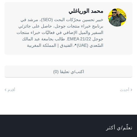
محمد الورياغلي
خبير تحسين محرّكات البحث (SEO)، مرشد في
برنامج خبراء منتجات جوجل، حاصل على جائزتَي
السفير والميل الإضافي في فعاليّات خبراء منتجات
جوجل EMEA 21/22. طالب بجامعة عبد المالك
السّعدي (UAE)📍الفنيدق | المملكة المغربية
اكتب/ي تعليقا (0)
أحدث
أقدم
تعلّم/ي أكثر